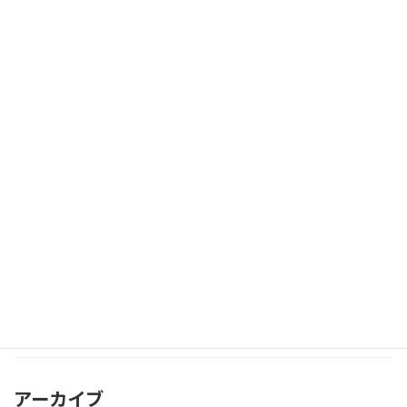
月刊-JTU11月号
組合員専用
2025年11月14日
月刊JTU-10月号
組合員専用
2025年10月15日
カテゴリー
お知らせ
組合員専用
アーカイブ