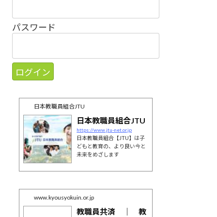
パスワード
日本教職員組合JTU
日本教職員組合JTU
https://www.jtu-net.or.jp
日本教職員組合【JTU】は子
どもと教育の、より良い今と
未来をめざします
www.kyousyokuin.or.jp
教職員共済 ｜ 教