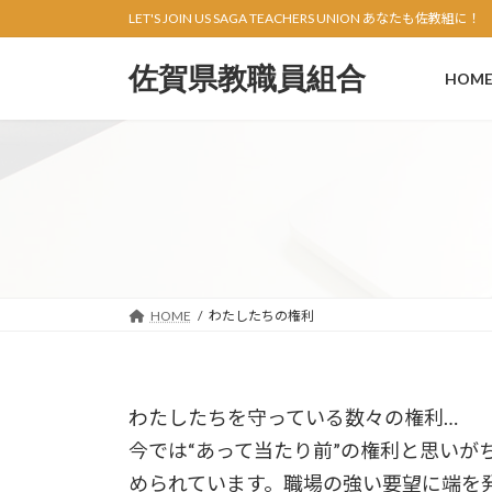
コ
ナ
LET'S JOIN US SAGA TEACHERS UNION あなたも佐教組に！
ン
ビ
テ
ゲ
佐賀県教職員組合
HOM
ン
ー
ツ
シ
へ
ョ
ス
ン
キ
に
ッ
移
プ
動
HOME
わたしたちの権利
わたしたちを守っている数々の権利…
今では“あって当たり前”の権利と思い
められています。職場の強い要望に端を