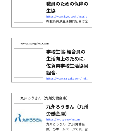
職員のための保障の
生協
https://www.kyousyokuin.or.jp
教職員共済生活協同組合は全
国の国公私立学校にお勤めの
皆様に加入いただける共済生
協です。
www.sa-gaku.com
学校生協-組合員の
生活向上のために-
佐賀県学校生活協同
組合-
https://www.sa-gaku.com/index.jsp
佐賀県学校生協組合員のためのポータルサイト。各
種サービスやグループ保険、ガソリンカードなどの
ご案内など、お得な情報が盛りだくさん！組合員の
九州ろうきん（九州労働金庫）
生活向上を応援します。
九州ろうきん（九州
労働金庫）
https://kyusyu-rokin.com
九州ろうきん（九州労働金
庫）のホームページです。営