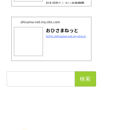
利を目的としない金融機関、
生活応援バンクです。ため
る、借りる等様々な商品をご
用意しています。
ohisama-net.my.site.com
おひさまねっと
https://ohisama-net.my.site.com/s/logintop
検
索: